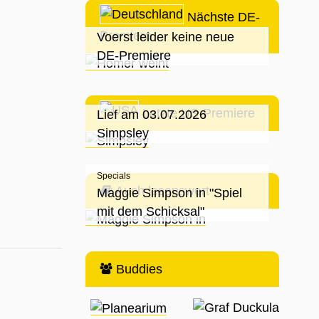
Nächste DE-
Premiere
Voerst leider keine neue
DE-Premiere
Letzte US-Premiere
Lief am 03.07.2026
Simpsley
Specials
Auch lesenswert
Maggie Simpson in "Spiel
mit dem Schicksal"
Buddies