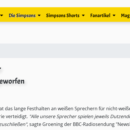
Die Simpsons
Simpsons Shorts
Fanartikel
Mag
r
geworfen
t das lange Festhalten an weißen Sprechern für nicht-weiß
e verteidigt.
"Alle unsere Sprecher spielen jeweils Dutzend
zuschließen"
, sagte Groening der BBC-Radiosendung "News