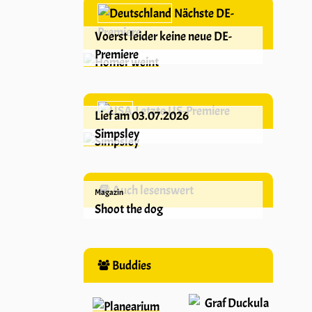
Nächste DE-
Premiere
Voerst leider keine neue DE-
Premiere
Letzte US-Premiere
Lief am 03.07.2026
Simpsley
Auch lesenswert
Magazin
Shoot the dog
Buddies